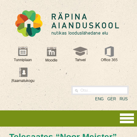
ENG
GER
RUS
Telesaates “Noor Meister”