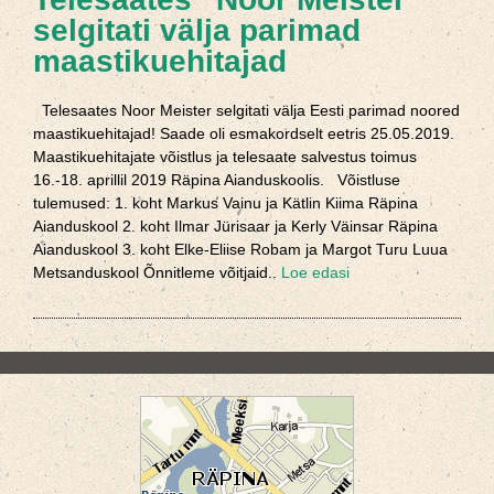
selgitati välja parimad
maastikuehitajad
Telesaates Noor Meister selgitati välja Eesti parimad noored
maastikuehitajad! Saade oli esmakordselt eetris 25.05.2019.
Maastikuehitajate võistlus ja telesaate salvestus toimus
16.-18. aprillil 2019 Räpina Aianduskoolis. Võistluse
tulemused: 1. koht Markus Vainu ja Kätlin Kiima Räpina
Aianduskool 2. koht Ilmar Jürisaar ja Kerly Väinsar Räpina
Aianduskool 3. koht Elke-Eliise Robam ja Margot Turu Luua
Metsanduskool Õnnitleme võitjaid..
Loe edasi