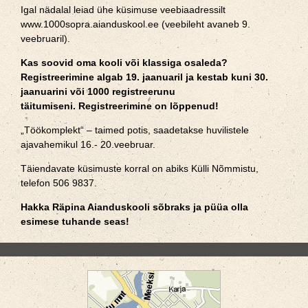
Igal nädalal leiad ühe küsimuse veebiaadressilt
www.1000sopra.aianduskool.ee (veebileht avaneb 9.
veebruaril).
Kas soovid oma kooli või klassiga osaleda?
Registreerimine algab 19. jaanuaril ja kestab kuni 30.
jaanuarini või 1000 registreerunu
täitumiseni.
Registreerimine on lõppenud!
„Töökomplekt“ – taimed potis, saadetakse huvilistele
ajavahemikul 16.- 20.veebruar.
Täiendavate küsimuste korral on abiks Külli Nõmmistu,
telefon 506 9837.
Hakka Räpina Aianduskooli sõbraks ja püüa olla
esimese tuhande seas!