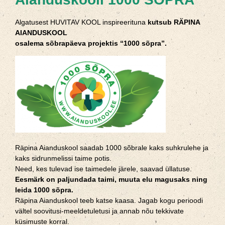
Algatusest HUVITAV KOOL inspireerituna
kutsub
RÄPINA
AIANDUSKOOL
osalema sõbrapäeva projektis “1000 sõpra”.
Räpina Aianduskool saadab 1000 sõbrale kaks suhkrulehe ja
kaks sidrunmelissi taime potis.
Need, kes tulevad ise taimedele järele, saavad üllatuse.
Eesmärk on paljundada taimi,
muuta elu magusaks ning
leida 1000 sõpra.
Räpina Aianduskool teeb katse kaasa. Jagab kogu perioodi
vältel soovitusi-meeldetuletusi ja annab nõu tekkivate
küsimuste korral.