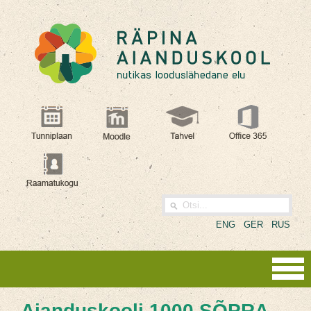
ENG
GER
RUS
Aianduskooli 1000 SÕPRA