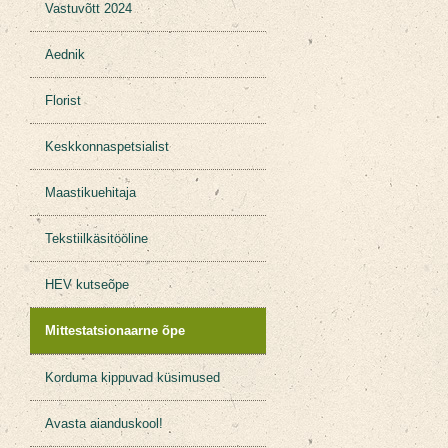
Vastuvõtt 2024
Aednik
Florist
Keskkonnaspetsialist
Maastikuehitaja
Tekstiilkäsitööline
HEV kutseõpe
Mittestatsionaarne õpe
Korduma kippuvad küsimused
Avasta aianduskool!