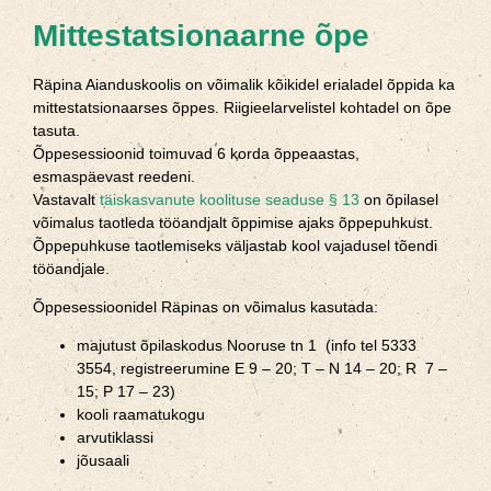
Mittestatsionaarne õpe
Räpina Aianduskoolis on võimalik kõikidel erialadel õppida ka
mittestatsionaarses õppes. Riigieelarvelistel kohtadel on õpe
tasuta.
Õppesessioonid toimuvad 6 korda õppeaastas,
esmaspäevast reedeni.
Vastavalt
täiskasvanute koolituse seaduse § 13
on õpilasel
võimalus taotleda tööandjalt õppimise ajaks õppepuhkust.
Õppepuhkuse taotlemiseks väljastab kool vajadusel tõendi
tööandjale.
Õppesessioonidel Räpinas on võimalus kasutada:
majutust õpilaskodus Nooruse tn 1 (info tel 5333
3554, registreerumine E 9 – 20; T – N 14 – 20; R 7 –
15; P 17 – 23)
kooli raamatukogu
arvutiklassi
jõusaali