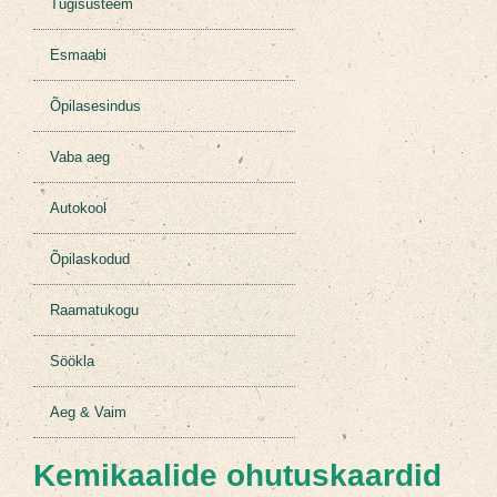
Tugisüsteem
Esmaabi
Õpilasesindus
Vaba aeg
Autokool
Õpilaskodud
Raamatukogu
Söökla
Aeg & Vaim
Kemikaalide ohutuskaardid