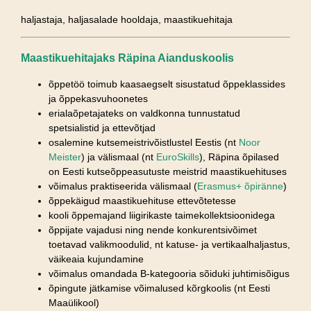
haljastaja, haljasalade hooldaja, maastikuehitaja
Maastikuehitajaks Räpina Aianduskoolis
õppetöö toimub kaasaegselt sisustatud õppeklassides
ja õppekasvuhoonetes
erialaõpetajateks on valdkonna tunnustatud
spetsialistid ja ettevõtjad
osalemine kutsemeistrivõistlustel Eestis (nt
Noor
Meister
) ja välismaal (nt
EuroSkills
), Räpina õpilased
on Eesti kutseõppeasutuste meistrid maastikuehituses
võimalus praktiseerida välismaal (
Erasmus+ õpiränne
)
õppekäigud maastikuehituse ettevõtetesse
kooli õppemajand liigirikaste taimekollektsioonidega
õppijate vajadusi ning nende konkurentsivõimet
toetavad valikmoodulid, nt katuse- ja vertikaalhaljastus,
väikeaia kujundamine
võimalus omandada B-kategooria sõiduki juhtimisõigus
õpingute jätkamise võimalused kõrgkoolis (nt Eesti
Maaülikool)