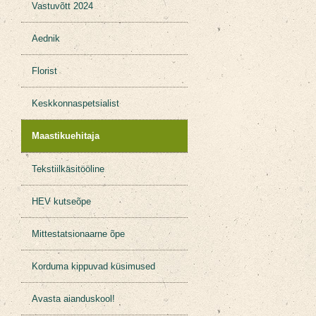
Vastuvõtt 2024
Aednik
Florist
Keskkonnaspetsialist
Maastikuehitaja
Tekstiilkäsitööline
HEV kutseõpe
Mittestatsionaarne õpe
Korduma kippuvad küsimused
Avasta aianduskool!