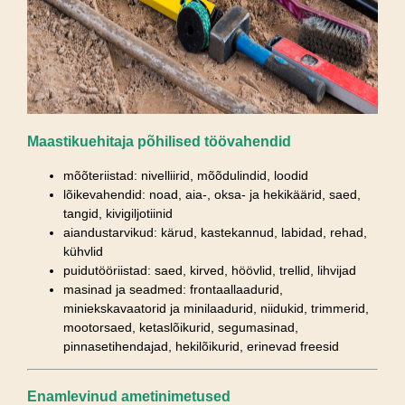
Maastikuehitaja põhilised töövahendid
mõõteriistad: nivelliirid, mõõdulindid, loodid
lõikevahendid: noad, aia-, oksa- ja hekikäärid, saed,
tangid, kivigiljotiinid
aiandustarvikud: kärud, kastekannud, labidad, rehad,
kühvlid
puidutööriistad: saed, kirved, höövlid, trellid, lihvijad
masinad ja seadmed: frontaallaadurid,
miniekskavaatorid ja minilaadurid, niidukid, trimmerid,
mootorsaed, ketaslõikurid, segumasinad,
pinnasetihendajad, hekilõikurid, erinevad freesid
Enamlevinud ametinimetused