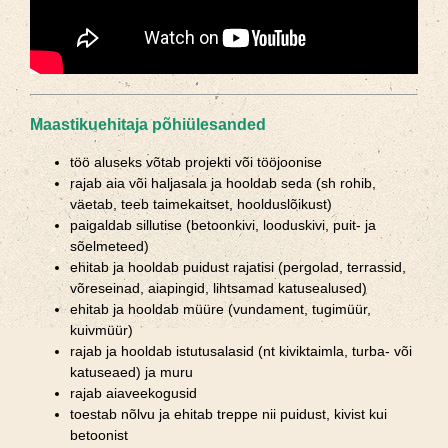
Maastikuehitaja põhiülesanded
töö aluseks võtab projekti või tööjoonise
rajab aia või haljasala ja hooldab seda (sh rohib,
väetab, teeb taimekaitset, hoolduslõikust)
paigaldab sillutise (betoonkivi, looduskivi, puit- ja
sõelmeteed)
ehitab ja hooldab puidust rajatisi (pergolad, terrassid,
võreseinad, aiapingid, lihtsamad katusealused)
ehitab ja hooldab müüre (vundament, tugimüür,
kuivmüür)
rajab ja hooldab istutusalasid (nt kiviktaimla, turba- või
katuseaed) ja muru
rajab aiaveekogusid
toestab nõlvu ja ehitab treppe nii puidust, kivist kui
betoonist