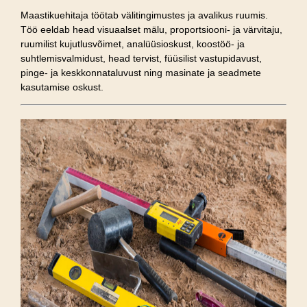
Maastikuehitaja töötab välitingimustes ja avalikus ruumis.
Töö eeldab head visuaalset mälu, proportsiooni- ja värvitaju,
ruumilist kujutlusvõimet, analüüsioskust, koostöö- ja
suhtlemisvalmidust, head tervist, füüsilist vastupidavust,
pinge- ja keskkonnataluvust ning masinate ja seadmete
kasutamise oskust.