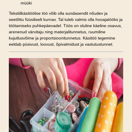
müüki
Tekstiilkäsitöölise töö võib olla sundasendit nõudev ja
seetõttu füüsiliselt kurnav. Tal tuleb valmis olla hooajatööks ja
töötamiseks puhkepäevadel. Töös on oluline käeline osavus,
arenenud värvitaju ning materjalitunnetus, ruumiline
kujutlusvõime ja proportsioonitunnetus. Käsitöö tegemine
eeldab püsivust, loovust, õpivalmidust ja vastutustunnet.