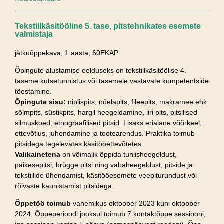
Tekstiilkäsitööline 5. tase, pitstehnikates esemete
valmistaja
jätkuõppekava, 1 aasta, 60EKAP
Õpingute alustamise eelduseks on tekstiilkäsitöölise 4.
taseme kutsetunnistus või tasemele vastavate kompetentside
tõestamine.
Õpingute sisu:
niplispits, nõelapits, fileepits, makramee ehk
sõlmpits, süstikpits, hargil heegeldamine, iiri pits, pitsilised
silmuskoed, etnograafilised pitsid. Lisaks erialane võõrkeel,
ettevõtlus, juhendamine ja tootearendus. Praktika toimub
pitsidega tegelevates käsitööettevõtetes.
Valikainetena
on võimalik õppida tuniisheegeldust,
päikesepitsi, brügge pitsi ning vabaheegeldust, pitside ja
tekstiilide ühendamist, käsitööesemete veebiturundust või
rõivaste kaunistamist pitsidega.
Õppetöö toimub
vahemikus oktoober 2023 kuni oktoober
2024. Õppeperioodi jooksul toimub 7 kontaktõppe sessiooni,