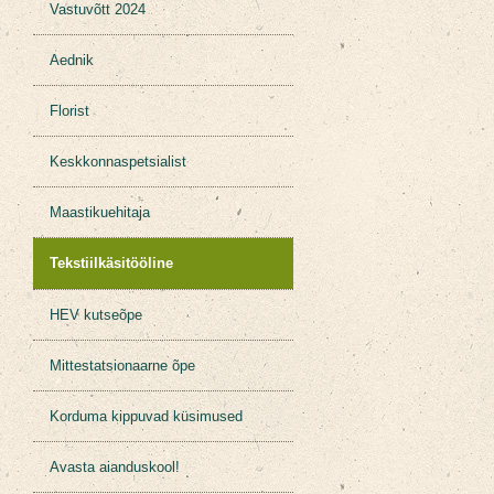
Vastuvõtt 2024
Aednik
Florist
Keskkonnaspetsialist
Maastikuehitaja
Tekstiilkäsitööline
HEV kutseõpe
Mittestatsionaarne õpe
Korduma kippuvad küsimused
Avasta aianduskool!