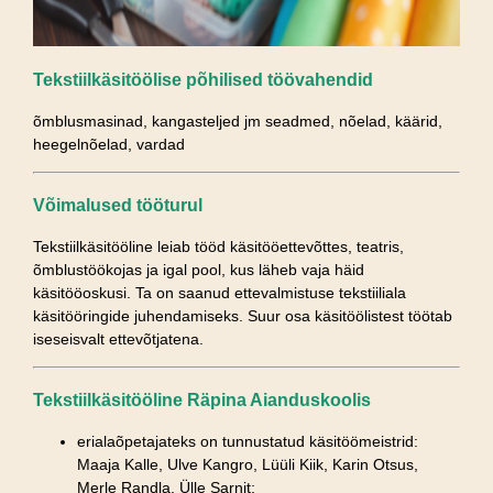
Tekstiilkäsitöölise põhilised töövahendid
õmblusmasinad, kangasteljed jm seadmed, nõelad, käärid,
heegelnõelad, vardad
Võimalused tööturul
Tekstiilkäsitööline leiab tööd käsitööettevõttes, teatris,
õmblustöökojas ja igal pool, kus läheb vaja häid
käsitööoskusi. Ta on saanud ettevalmistuse tekstiiliala
käsitööringide juhendamiseks. Suur osa käsitöölistest töötab
iseseisvalt ettevõtjatena.
Tekstiilkäsitööline Räpina Aianduskoolis
erialaõpetajateks on tunnustatud käsitöömeistrid:
Maaja Kalle, Ulve Kangro, Lüüli Kiik, Karin Otsus,
Merle Randla, Ülle Sarnit;