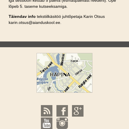
iga sessioon kestab 5 päeva (esmaspäevast reedeni). Õpe
lõpeb 5. taseme kutseeksamiga.
Täiendav info
tekstiilkäsitöö juhtõpetaja Karin Otsus
karin.otsus@aianduskool.ee.