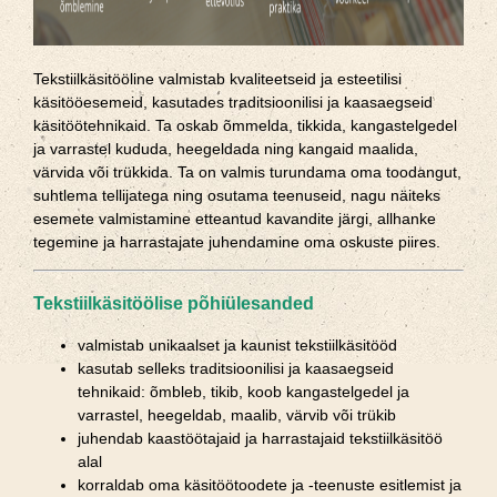
Tekstiilkäsitööline valmistab kvaliteetseid ja esteetilisi
käsitööesemeid, kasutades traditsioonilisi ja kaasaegseid
käsitöötehnikaid. Ta oskab õmmelda, tikkida, kangastelgedel
ja varrastel kududa, heegeldada ning kangaid maalida,
värvida või trükkida. Ta on valmis turundama oma toodangut,
suhtlema tellijatega ning osutama teenuseid, nagu näiteks
esemete valmistamine etteantud kavandite järgi, allhanke
tegemine ja harrastajate juhendamine oma oskuste piires.
Tekstiilkäsitöölise põhiülesanded
valmistab unikaalset ja kaunist tekstiilkäsitööd
kasutab selleks traditsioonilisi ja kaasaegseid
tehnikaid: õmbleb, tikib, koob kangastelgedel ja
varrastel, heegeldab, maalib, värvib või trükib
juhendab kaastöötajaid ja harrastajaid tekstiilkäsitöö
alal
korraldab oma käsitöötoodete ja ‑teenuste esitlemist ja