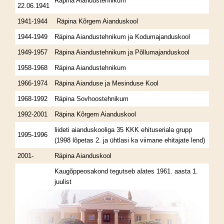
Räpina Aiandustehnikum
22.06.1941
1941-1944
Räpina Kõrgem Aianduskool
1944-1949
Räpina Aiandustehnikum ja Kodumajanduskool
1949-1957
Räpina Aiandustehnikum ja Põllumajanduskool
1958-1968
Räpina Aiandustehnikum
1966-1974
Räpina Aianduse ja Mesinduse Kool
1968-1992
Räpina Sovhoostehnikum
1992-2001
Räpina Kõrgem Aianduskool
liideti aianduskooliga 35 KKK ehituseriala grupp
1995-1996
(1998 lõpetas 2. ja ühtlasi ka viimane ehitajate lend)
2001-
Räpina Aianduskool
Kaugõppeosakond tegutseb alates 1961. aasta 1.
juulist