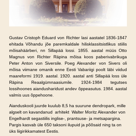
Gustav Cristoph Eduard von Richter lasi aastatel 1836-1847
ehitada Võhandu jõe paremkaldale hilisklassitsistlikus stiilis
mõisahäärberi, nn Sillapää lossi. 1855. aastal müüs Otto
Magnus von Richter Räpina mõisa koos paberivabrikuga
Peter Anton von Siversile. Poeg Alexander von Sivers oli
mõisa viimane omanik enne Eesti Vabariigi poolt läbi viidud
maareformi 1919. aastal. 1920. aastal anti Sillapää loss üle
Räpina Reaalgümnaasiumile. 1924-1984 tegutses
lossihoones aiandusharidust andev õppeasutus. 1984. aastal
valmis uus õppehoone.
Aianduskooli juurde kuulub 8,5 ha suurune dendropark, mille
algselt on kavandanud arhitekt Walter Moritz Alexander von
Engelhardt segastiilis inglise-, prantsuse- ja metsapargina.
Pargis kasvab üle 650 taksoni ilupuid ja põõsaid ning ta on
üks liigirikkamatest Eestis.