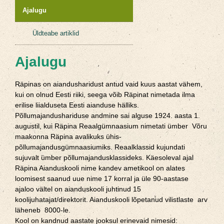
Ajalugu
Üldteabe artiklid
Ajalugu
Räpinas on aiandusharidust antud vaid kuus aastat vähem,
kui on olnud Eesti riiki, seega võib Räpinat nimetada ilma
erilise liialduseta Eesti aianduse hälliks.
Põllumajandushariduse andmine sai alguse 1924. aasta 1.
augustil, kui Räpina Reaalgümnaasium nimetati ümber Võru
maakonna Räpina avalikuks ühis-
põllumajandusgümnaasiumiks. Reaalklassid kujundati
sujuvalt ümber põllumajandusklassideks. Käesoleval ajal
Räpina Aianduskooli nime kandev ametikool on alates
loomisest saanud uue nime 17 korral ja üle 90-aastase
ajaloo vältel on aianduskooli juhtinud 15
koolijuhatajat/direktorit. Aianduskooli lõpetanud vilistlaste arv
läheneb 8000-le.
Kool on kandnud aastate jooksul erinevaid nimesid: