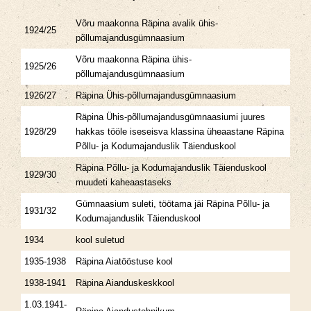
Võru maakonna Räpina avalik ühis-
1924/25
põllumajandusgümnaasium
Võru maakonna Räpina ühis-
1925/26
põllumajandusgümnaasium
1926/27
Räpina Ühis-põllumajandusgümnaasium
Räpina Ühis-põllumajandusgümnaasiumi juures
1928/29
hakkas tööle iseseisva klassina üheaastane Räpina
Põllu- ja Kodumajanduslik Täienduskool
Räpina Põllu- ja Kodumajanduslik Täienduskool
1929/30
muudeti kaheaastaseks
Gümnaasium suleti, töötama jäi Räpina Põllu- ja
1931/32
Kodumajanduslik Täienduskool
1934
kool suletud
1935-1938
Räpina Aiatööstuse kool
1938-1941
Räpina Aianduskeskkool
1.03.1941-