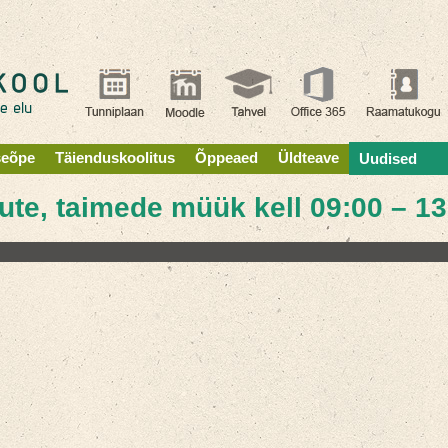
seõpe
Täienduskoolitus
Õppeaed
Üldteave
Uudised
ikute, taimede müük kell 09:00 – 1