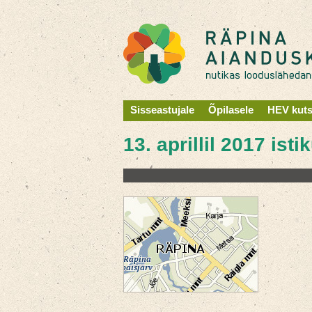
Sisseastujale
Õpilasele
HEV kut
13. aprillil 2017 ist