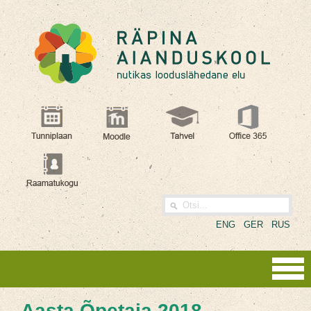
ENG
GER
RUS
Aasta Õpetaja 2018