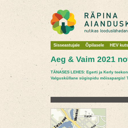
Sisseastujale
Õpilasele
HEV kut
Aeg & Vaim 2021 nov
TÄNASES LEHES: Egerti ja Kerly teekond
Valgusküllane sügispidu mõisapargis! T