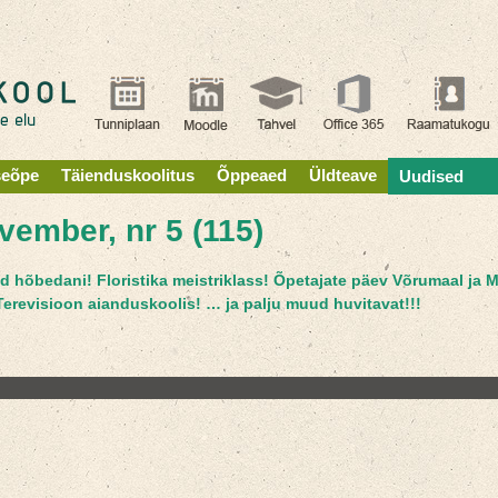
seõpe
Täienduskoolitus
Õppeaed
Üldteave
Uudised
ember, nr 5 (115)
 hõbedani! Floristika meistriklass! Õpetajate päev Võrumaal ja 
erevisioon aianduskoolis! … ja palju muud huvitavat!!!