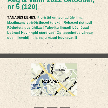
nr 5 (120)
TÄNASES LEHES:
Floristid on tegijad üle ilma!
Maailmameistrivõistlused tulekul! Rebased ristitud!
Rõdudeta uus ühikas! Tuleviku linnad! Lõvilõuad
Lööras! Huviringid stardivad! Õpilasesindus värbab
uusi liikmeid! … ja palju muud huvitavat!!!