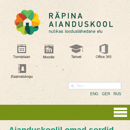
ENG
GER
RUS
Aianduskoolil omad sordid