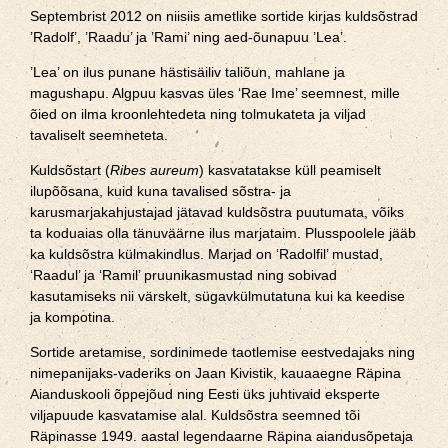
Septembrist 2012 on niisiis ametlike sortide kirjas kuldsõstrad
’Radolf’, ’Raadu’ ja ’Rami’ ning aed-õunapuu ’Lea’.
’Lea’ on ilus punane hästisäiliv taliõun, mahlane ja
magushapu. Algpuu kasvas üles ‘Rae Ime’ seemnest, mille
õied on ilma kroonlehtedeta ning tolmukateta ja viljad
tavaliselt seemneteta.
Kuldsõstart (
Ribes aureum
) kasvatatakse küll peamiselt
ilupõõsana, kuid kuna tavalised sõstra- ja
karusmarjakahjustajad jätavad kuldsõstra puutumata, võiks
ta koduaias olla tänuväärne ilus marjataim. Plusspoolele jääb
ka kuldsõstra külmakindlus. Marjad on ‘Radolfil’ mustad,
‘Raadul’ ja ‘Ramil’ pruunikasmustad ning sobivad
kasutamiseks nii värskelt, sügavkülmutatuna kui ka keedise
ja kompotina.
Sortide aretamise, sordinimede taotlemise eestvedajaks ning
nimepanijaks-vaderiks on Jaan Kivistik, kauaaegne Räpina
Aianduskooli õppejõud ning Eesti üks juhtivaid eksperte
viljapuude kasvatamise alal. Kuldsõstra seemned tõi
Räpinasse 1949. aastal legendaarne Räpina aiandusõpetaja