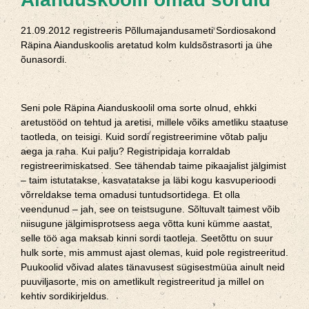
21.09.2012 registreeris Põllumajandusameti Sordiosakond
Räpina Aianduskoolis aretatud kolm kuldsõstrasorti ja ühe
õunasordi.
Seni pole Räpina Aianduskoolil oma sorte olnud, ehkki
aretustööd on tehtud ja aretisi, millele võiks ametliku staatuse
taotleda, on teisigi. Kuid sordi registreerimine võtab palju
aega ja raha. Kui palju? Registripidaja korraldab
registreerimiskatsed. See tähendab taime pikaajalist jälgimist
– taim istutatakse, kasvatatakse ja läbi kogu kasvuperioodi
võrreldakse tema omadusi tuntudsortidega. Et olla
veendunud – jah, see on teistsugune. Sõltuvalt taimest võib
niisugune jälgimisprotsess aega võtta kuni kümme aastat,
selle töö aga maksab kinni sordi taotleja. Seetõttu on suur
hulk sorte, mis ammust ajast olemas, kuid pole registreeritud.
Puukoolid võivad alates tänavusest sügisestmüüa ainult neid
puuviljasorte, mis on ametlikult registreeritud ja millel on
kehtiv sordikirjeldus.