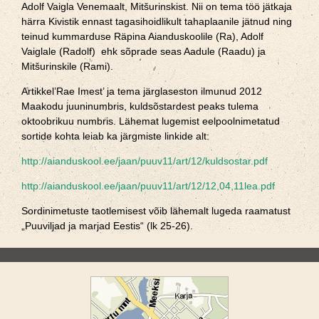
Adolf Vaigla Venemaalt, Mitšurinskist. Nii on tema töö jätkaja
härra Kivistik ennast tagasihoidlikult tahaplaanile jätnud ning
teinud kummarduse Räpina Aianduskoolile (Ra), Adolf
Vaiglale (Radolf) ehk sõprade seas Aadule (Raadu) ja
Mitšurinskile (Rami).
Artikkel’Rae Imest’ ja tema järglaseston ilmunud 2012
Maakodu juuninumbris, kuldsõstardest peaks tulema
oktoobrikuu numbris. Lähemat lugemist eelpoolnimetatud
sortide kohta leiab ka järgmiste linkide alt:
http://aianduskool.ee/jaan/puuv11/art/12/kuldsostar.pdf
http://aianduskool.ee/jaan/puuv11/art/12/12,04,11lea.pdf
Sordinimetuste taotlemisest võib lähemalt lugeda raamatust
„Puuviljad ja marjad Eestis“ (lk 25-26).