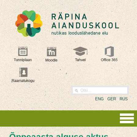
ENG
GER
RUS
Õppeaasta alguse aktus