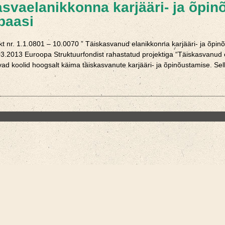
asvaelanikkonna karjääri- ja õpi
baasi
t nr. 1.1.0801 – 10.0070 ” Täiskasvanud elanikkonna karjääri- ja õpi
03.2013 Euroopa Struktuurfondist rahastatud projektiga “Täiskasvanud 
d koolid hoogsalt käima täiskasvanute karjääri- ja õpinõustamise. Selle