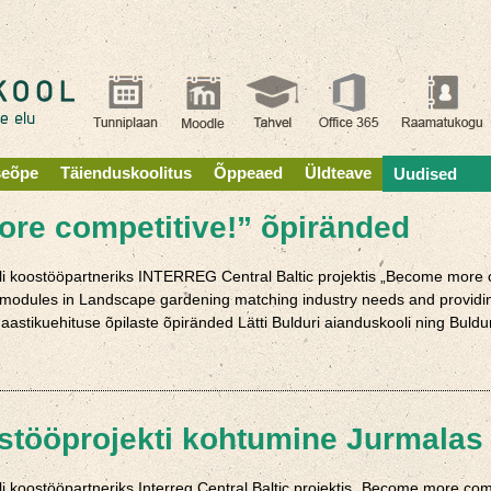
seõpe
Täienduskoolitus
Õppeaed
Üldteave
Uudised
ore competitive!” õpiränded
li koostööpartneriks INTERREG Central Baltic projektis „Become more
 modules in Landscape gardening matching industry needs and providing e
astikuehituse õpilaste õpiränded Lätti Bulduri aianduskooli ning Buldu
stööprojekti kohtumine Jurmalas
i koostööpartneriks Interreg Central Baltic projektis „Become more co