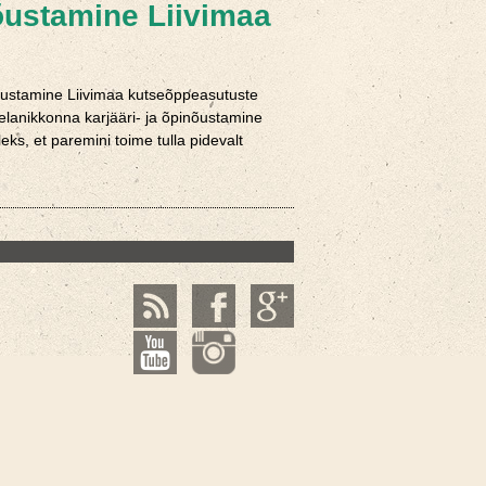
nõustamine Liivimaa
nõustamine Liivimaa kutseõppeasutuste
elanikkonna karjääri- ja õpinõustamine
ks, et paremini toime tulla pidevalt