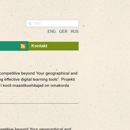
ENG
GER
RUS
Kontakt
 competitive beyond Your geographical and
ffective digital learning tools”. Projekti
ri kooli maastikuehitajad on omakorda
mpetitive beyond Your geographical and