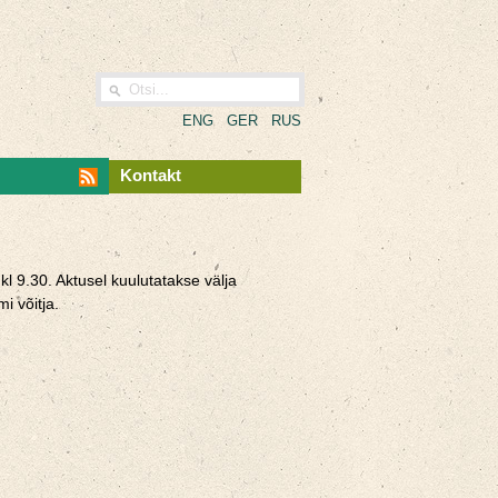
ENG
GER
RUS
Kontakt
l 9.30. Aktusel kuulutatakse välja
i võitja.