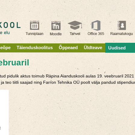
seõpe
Täienduskoolitus
Õppeaed
Üldteave
Uudised
ebruaril
ud pidulik aktus toimub Räpina Aianduskooli aulas 19. veebruaril 2021 k
ja teo tiitli saajad ning Farron Tehnika OÜ poolt välja pandud stipendium