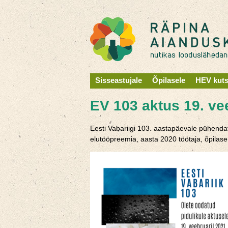
Sisseastujale
Õpilasele
HEV kut
EV 103 aktus 19. ve
Eesti Vabariigi 103. aastapäevale pühendat
elutööpreemia, aasta 2020 töötaja, õpilase 