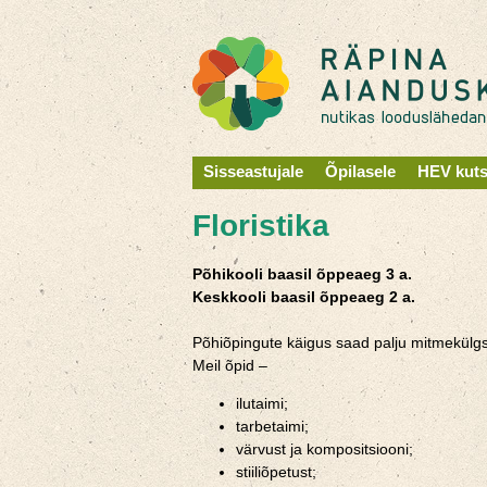
Sisseastujale
Õpilasele
HEV kut
Floristika
Põhikooli baasil õppeaeg 3 a.
Keskkooli baasil õppeaeg 2 a.
Põhiõpingute käigus saad palju mitmekülgse
Meil õpid –
ilutaimi;
tarbetaimi;
värvust ja kompositsiooni;
stiiliõpetust;