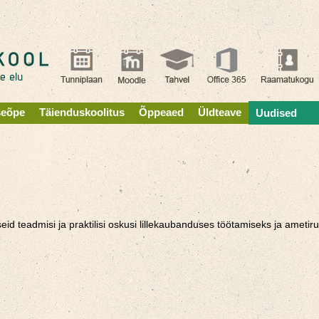
seõpe
Täienduskoolitus
Õppeaed
Üldteave
Uudised
id teadmisi ja praktilisi oskusi lillekaubanduses töötamiseks ja amet