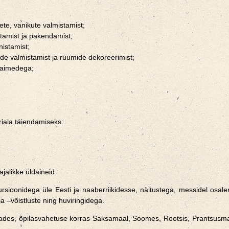
te, vanikute valmistamist;
ilitamist ja pakendamist;
nistamist;
e valmistamist ja ruumide dekoreerimist;
ataimedega;
riala täiendamiseks:
alikke üldaineid.
oonidega üle Eesti ja naaberriikidesse, näitustega, messidel osalemi
 –võistluste ning huviringidega.
rmades, õpilasvahetuse korras Saksamaal, Soomes, Rootsis, Prantsusmaal j