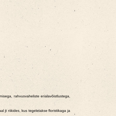
sega, rahvusvaheliste erialavõistlustega,
t riikides, kus tegeletakse floristikaga ja