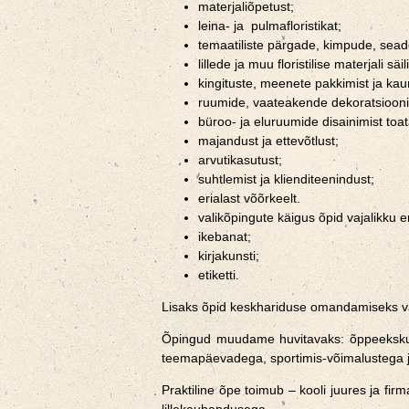
materjaliõpetust;
leina- ja pulmafloristikat;
temaatiliste pärgade, kimpude, seade
lillede ja muu floristilise materjali sä
kingituste, meenete pakkimist ja kau
ruumide, vaateakende dekoratsioonid
büroo- ja eluruumide disainimist to
majandust ja ettevõtlust;
arvutikasutust;
suhtlemist ja klienditeenindust;
erialast võõrkeelt.
valikõpingute käigus õpid vajalikku e
ikebanat;
kirjakunsti;
etiketti.
Lisaks õpid keskhariduse omandamiseks vaj
Õpingud muudame huvitavaks: õppeekskursi
teemapäevadega, sportimis-võimalustega ja
Praktiline õpe toimub – kooli juures ja fi