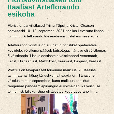
Itaaliast Arteflorando
esikoha
Floristi eriala vilistlased Triinu Täpsi ja Kristel Otsason
saavutasid 10.-12. septembril 2021 Itaalias Leverano linnas
toimunud Arteflorando lilleseadevõistlustel esimese koha.
Arteflorando võistlus on suunatud floristikat õpetavatelel
koolidele, võistlema pääseb kutsetega. Tänavu oli võistlemas
8 võistkonda. Lisaks eestlastele võistkonnad Venemaalt,
Lätist, Hispaaniast, Mehhikost, Kreekast, Belgiast, Itaaliast.
Võistlus on tavapäraselt toimunud maikuus, kui Itaalias
taimmaterjali kõige külluslikumalt saada on. Tänavune
võistlus toimus septembris, kuna maikuus kehtinud
rangemad pandeemiapiirangud ei võimaldanuks võistluse
toimumist. Lillekunstiga oli täidetud kogu Leverano linna