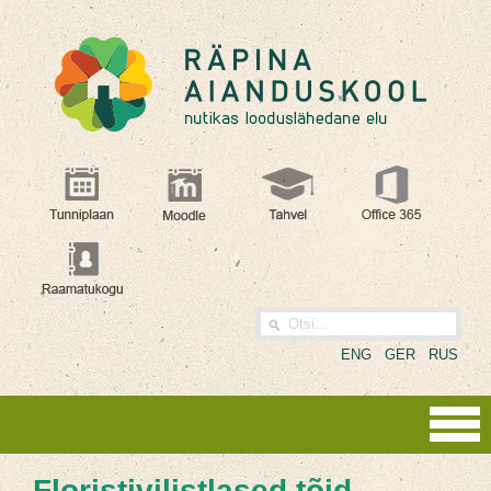
ENG
GER
RUS
Floristivilistlased tõid