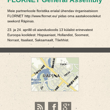
Meie partnerkoole floristika erialal ühendav organisatsioon
FLORNET http://www.flornet.eu/ pidas oma aastakoosolekut
seekord Räpinas.
23. ja 24. aprillil oli aianduskoolis 13 külalist erinevatest
Euroopa koolidest: Hispaaniast, Hollandist, Soomest,
Norrast, Itaaliast, Saksamaalt, Tšehhist.