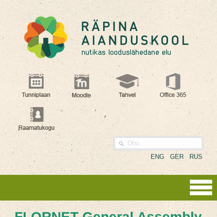
ENG
GER
RUS
FLORNET General Assembly