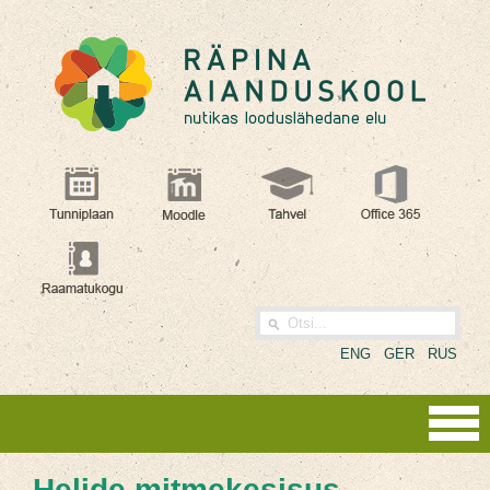
ENG
GER
RUS
Helide mitmekesisus