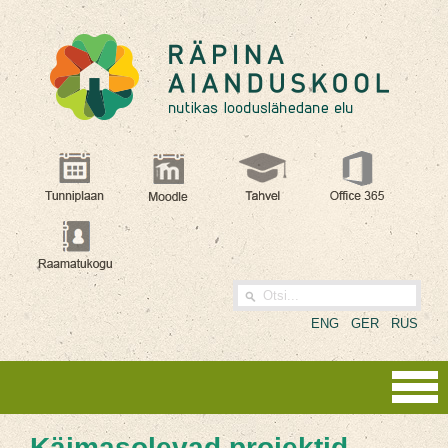
ENG
GER
RUS
Käimasolevad projektid