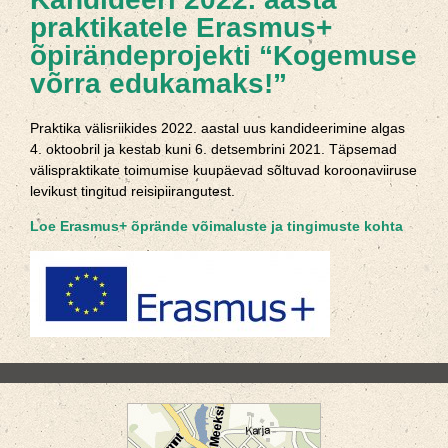
praktikatele Erasmus+
õpirändeprojekti “Kogemuse
võrra edukamaks!”
Praktika välisriikides 2022. aastal uus kandideerimine algas
4. oktoobril ja kestab kuni 6. detsembrini 2021. Täpsemad
välispraktikate toimumise kuupäevad sõltuvad koroonaviiruse
levikust tingitud reisipiirangutest.
Loe Erasmus+ õprände võimaluste ja tingimuste kohta