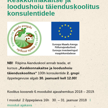
loodushoiu täienduskoolitus
konsulentidele
NB!
Räpina Aianduskool annab teada, et
kursus
„Keskkonnakaitse ja loodushoiu
täienduskoolitus“
100h konsulentide
2. grupi
õppetegevuse algab
30. jaanuaril kell 12.00!
Koolitus koosneb 6.moodulist ajavahemikus 2018 – 2019.
I moodul 2 õppepäeva 16h 30. – 31. jaanuar 2018
I
mooduli ajakava