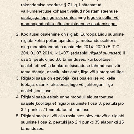
rakendamise seaduse § 71 lg 1 sätestatud
valikumenetluse kohaselt valitud
nõustamisteenuse
osutajaga lepingulises suhtes
ning
tegeleb põllu- või
maamajandusliku nõustamisteenuse osutamisega.
Koolitusel osalemine on riigiabi Euroopa Liidu suuniste
riigiabi kohta põllumajandus- ja metsandussektoris
ning maapiirkondades aastateks 2014–2020 (ELT C
204, 01.07.2014, lk 1–97) (edaspidi
riigiabi suunised
) II
osa 3. peatüki jao 3.6 tähenduses, kui koolitusel
osaleb ettevõtja konkurentsiseaduse tähenduses või
tema töötaja, osanik, aktsionär, liige või juhtorgani liige.
Riigiabi saaja on ettevõtja, kes osaleb ise või kelle
töötaja, osanik, aktsionär, liige või juhtorgani liige
osaleb koolitusel.
Riigiabi saaja esitab enne mooduli algust toetuse
saajale(koolitajale) riigiabi suuniste I osa 3. peatüki jao
3.4 punktis 71 nimetatud abitaotluse.
Riigiabi saaja ei või olla raskustes olev ettevõtja riigiabi
suuniste I osa 2. peatüki jao 2.4 punkti 35 alapunkti 15
tähenduses.