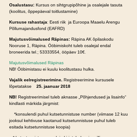
Osalustasu:
Kursus on sihtgrupipõhine ja osalejale tasuta
(koolitus, õppepäeval toitlustamine)
Kursuse rahastaja
: Eesti riik ja Euroopa Maaelu Arengu
Põllumajandusfond (EAFRD)
Majutusvõimalused Räpinas:
Räpina AK õpilaskodu
Nooruse 1, Räpina. Ööbimiskoht tuleb osalejal endal
broneerida tel.; 53333554, ööpäev 10€.
Majutusvõimalused Räpinas
NB! Ööbimistasu ei kuulu koolitustasu hulka.
Vajalik eelregistreerimine.
Registreerimine kursusele
lõpetatakse
25. jaanuar 2018
NB!
Registreerimisel tuleb aknasse „Põhjendused ja lisainfo“
kindlasti märkida järgmist:
*konsulendi puhul kutsetunnistuse number (viimase 12 kuu
jooksul kehtivuse kaotanud kutsetunnistuse puhul tuleb
esitada kutsetunnistuse koopia)