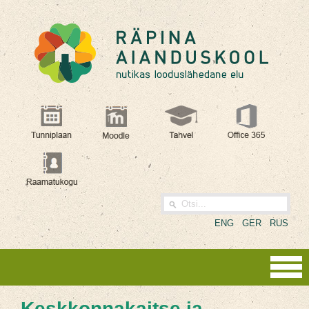
ENG
GER
RUS
Keskkonnakaitse ja