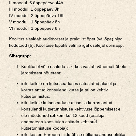
II moodul 6 õppepäeva 44h
III moodul 1 õppepäev 9h
IV moodul 2 õppepäeva 18h
V moodul 1 õppepäev 8h
VI moodul 1 õppepäev 8h
Koolitus sisaldab auditoorset ja praktilist õpet (väliõpe) ning
kodutööd (6). Koolituse lõpuks valmib igal osalejal õpimapp.
Sihtgrupp:
Koolitusel võib osaleda isik, kes vastab vähemalt ühele
järgmistest nõuetest:
isik, kellele on kutseseaduses sätestatud alusel ja
korras antud konsulendi kutse ja tal on kehtiv
kutsetunnistus;
isik, kellele kutseseaduse alusel ja korras antud
konsulendi kutsetunnistuse kehtivuse lõppemisest ei
ole möödunud rohkem kui 12 kuud (osaleja
andmetega koos tuleb esitada kehtinud
kutsetunnistuse koopia);
isik, kes on Euroopa Liidu ühise põllumajanduspoliitika