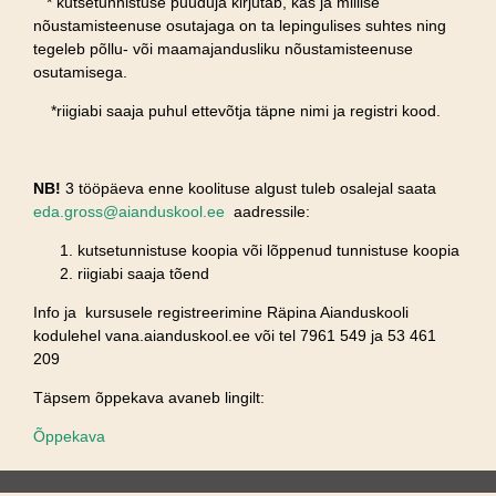
* kutsetunnistuse puuduja kirjutab, kas ja millise
nõustamisteenuse osutajaga on ta lepingulises suhtes ning
tegeleb põllu- või maamajandusliku nõustamisteenuse
osutamisega.
*riigiabi saaja puhul ettevõtja täpne nimi ja registri kood.
NB!
3 tööpäeva enne koolituse algust tuleb osalejal saata
eda.gross@aianduskool.ee
aadressile:
kutsetunnistuse koopia või lõppenud tunnistuse koopia
riigiabi saaja tõend
Info ja kursusele registreerimine Räpina Aianduskooli
kodulehel vana.aianduskool.ee või tel 7961 549 ja 53 461
209
Täpsem õppekava avaneb lingilt:
Õppekava