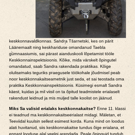
keskkonnavaldkonnas. Sandra Tšarnetski, kes on pärit
Läänemaalt ning keskhariduse omandanud Taebla
gümnaasiumis, sai pärast aianduskooli lõpetamist tööle
Keskkonnainspektsioonis. Kõike, mida värskelt õpingutel
omandatud, saab Sandra rakendada praktikas. Kõige
olulisemaks teguriks praegusele töökohale jõudmisel peab
noor keskkonnakaitseametnik just seda, et sai teostada oma
praktika Keskkonnainspektsioonis. Küsimegi esmalt Sandra
käest, kuidas ja mil viisil on ta õpitud teadmistele erialaselt
rakendust leidnud ja mis muljed talle koolist on jäänud.
Miks Sa valisid erialaks keskkonnakaitse?
Enne 11. klassi
ei teadnud ma keskkonnakaitseerialast midagi. Mäletan, et
Teeviidal kuulsin sellest esimest korda. Kuna mind on loodus
alati huvitanud, siis keskkonnakaitse tundus õige erialana, et
ennast looduse alal veelgi arendada. Peale õpinguid tundub,