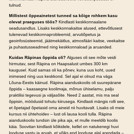
tulnud.
Millistest õppeainetest tunned sa kõige rohkem kasu
olevat praeguses töös?
Kindlasti keskkonnaalane
seadusandlus. Lisaks keskkonnakaitse alused, ettevõtlusest
tulenevad keskkonnaprobleemid, arvutiõpetus ja
geoinfosüsteemid, jäätmekäitlus, atmosfääri kaitse, veekaitse
ja puhastusseadmed ning keskkonnaload ja aruanded.
Kuidas Räpinas õppida oli?
Alguses oli see mõte veidi
hirmutav, sest Räpina on Haapsalust umbes 300 km
kaugusel. Kuid samas oli ka põnev, kuna uus koht, uued
inimesed ning uus keskkond. Sel ajal ei olnud ma väga
Lõuna-Eestis käinud. Räpina aianduskoolis oli suurepärane
õppida – kaasaegne koolimaja, mõnus ühiselamu, palju
praktilisi tegevusi ja väljasõite. Need 2 aastat, mis ma seal
õppisin, möödusid tohutu kiirusega. Kindlasti mängis rolli see,
et õpetajad õpetasid oma aineid nii huvitavalt. Lisaks oli meie
kursus nii ühtehoidev – lust oli lausa kooli tulla. Räpina
aianduskoolis tundsin üle pika aja, et mulle meeldib koolis
käia. Soovitan kindlasti kõikidele, kellel on natukenegi huvi
looduse vastu ja arvab, et võiks end looduse alal arendada –