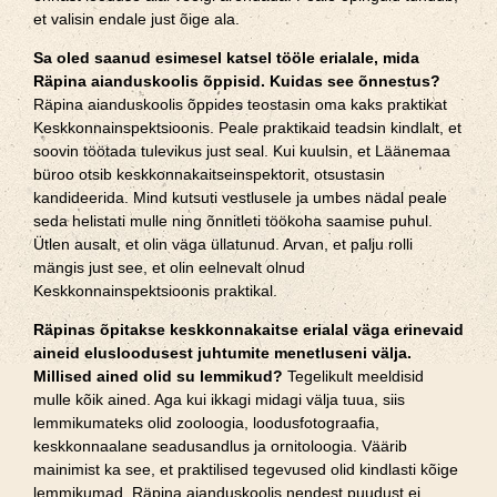
et valisin endale just õige ala.
Sa oled saanud esimesel katsel tööle erialale, mida
Räpina aianduskoolis õppisid. Kuidas see õnnestus?
Räpina aianduskoolis õppides teostasin oma kaks praktikat
Keskkonnainspektsioonis. Peale praktikaid teadsin kindlalt, et
soovin töötada tulevikus just seal. Kui kuulsin, et Läänemaa
büroo otsib keskkonnakaitseinspektorit, otsustasin
kandideerida. Mind kutsuti vestlusele ja umbes nädal peale
seda helistati mulle ning õnnitleti töökoha saamise puhul.
Ütlen ausalt, et olin väga üllatunud. Arvan, et palju rolli
mängis just see, et olin eelnevalt olnud
Keskkonnainspektsioonis praktikal.
Räpinas õpitakse keskkonnakaitse erialal väga erinevaid
aineid elusloodusest juhtumite menetluseni välja.
Millised ained olid su lemmikud?
Tegelikult meeldisid
mulle kõik ained. Aga kui ikkagi midagi välja tuua, siis
lemmikumateks olid zooloogia, loodusfotograafia,
keskkonnaalane seadusandlus ja ornitoloogia. Väärib
mainimist ka see, et praktilised tegevused olid kindlasti kõige
lemmikumad. Räpina aianduskoolis nendest puudust ei