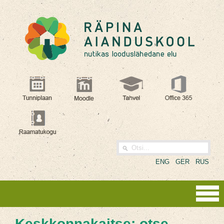
ENG
GER
RUS
Keskkonnakaitse: otse