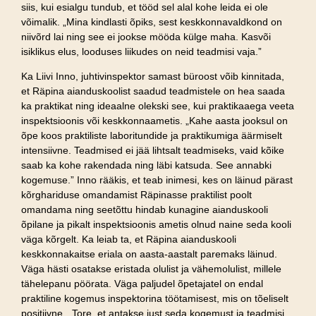
siis, kui esialgu tundub, et tööd sel alal kohe leida ei ole
võimalik. „Mina kindlasti õpiks, sest keskkonnavaldkond on
niivõrd lai ning see ei jookse mööda külge maha. Kasvõi
isiklikus elus, looduses liikudes on neid teadmisi vaja.”
Ka Liivi Inno, juhtivinspektor samast büroost võib kinnitada,
et Räpina aianduskoolist saadud teadmistele on hea saada
ka praktikat ning ideaalne olekski see, kui praktikaaega veeta
inspektsioonis või keskkonnaametis. „Kahe aasta jooksul on
õpe koos praktiliste laboritundide ja praktikumiga äärmiselt
intensiivne. Teadmised ei jää lihtsalt teadmiseks, vaid kõike
saab ka kohe rakendada ning läbi katsuda. See annabki
kogemuse.” Inno rääkis, et teab inimesi, kes on läinud pärast
kõrghariduse omandamist Räpinasse praktilist poolt
omandama ning seetõttu hindab kunagine aianduskooli
õpilane ja pikalt inspektsioonis ametis olnud naine seda kooli
väga kõrgelt. Ka leiab ta, et Räpina aianduskooli
keskkonnakaitse eriala on aasta-aastalt paremaks läinud.
Väga hästi osatakse eristada olulist ja vähemolulist, millele
tähelepanu pöörata. Väga paljudel õpetajatel on endal
praktiline kogemus inspektorina töötamisest, mis on tõeliselt
positiivne. „Tore, et antakse just seda kogemust ja teadmisi