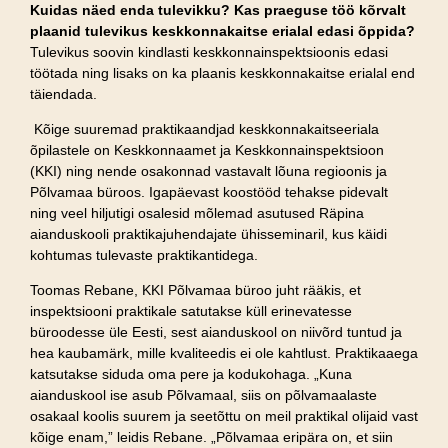
Kuidas näed enda tulevikku? Kas praeguse töö kõrvalt
plaanid tulevikus keskkonnakaitse erialal edasi õppida?
Tulevikus soovin kindlasti keskkonnainspektsioonis edasi
töötada ning lisaks on ka plaanis keskkonnakaitse erialal end
täiendada.
Kõige suuremad praktikaandjad keskkonnakaitseeriala
õpilastele on Keskkonnaamet ja Keskkonnainspektsioon
(KKI) ning nende osakonnad vastavalt lõuna regioonis ja
Põlvamaa büroos. Igapäevast koostööd tehakse pidevalt
ning veel hiljutigi osalesid mõlemad asutused Räpina
aianduskooli praktikajuhendajate ühisseminaril, kus käidi
kohtumas tulevaste praktikantidega.
Toomas Rebane, KKI Põlvamaa büroo juht rääkis, et
inspektsiooni praktikale satutakse küll erinevatesse
büroodesse üle Eesti, sest aianduskool on niivõrd tuntud ja
hea kaubamärk, mille kvaliteedis ei ole kahtlust. Praktikaaega
katsutakse siduda oma pere ja kodukohaga. „Kuna
aianduskool ise asub Põlvamaal, siis on põlvamaalaste
osakaal koolis suurem ja seetõttu on meil praktikal olijaid vast
kõige enam,” leidis Rebane. „Põlvamaa eripära on, et siin