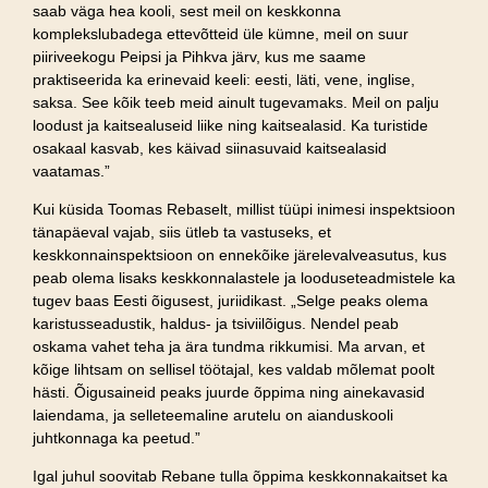
saab väga hea kooli, sest meil on keskkonna
komplekslubadega ettevõtteid üle kümne, meil on suur
piiriveekogu Peipsi ja Pihkva järv, kus me saame
praktiseerida ka erinevaid keeli: eesti, läti, vene, inglise,
saksa. See kõik teeb meid ainult tugevamaks. Meil on palju
loodust ja kaitsealuseid liike ning kaitsealasid. Ka turistide
osakaal kasvab, kes käivad siinasuvaid kaitsealasid
vaatamas.”
Kui küsida Toomas Rebaselt, millist tüüpi inimesi inspektsioon
tänapäeval vajab, siis ütleb ta vastuseks, et
keskkonnainspektsioon on ennekõike järelevalveasutus, kus
peab olema lisaks keskkonnalastele ja looduseteadmistele ka
tugev baas Eesti õigusest, juriidikast. „Selge peaks olema
karistusseadustik, haldus- ja tsiviilõigus. Nendel peab
oskama vahet teha ja ära tundma rikkumisi. Ma arvan, et
kõige lihtsam on sellisel töötajal, kes valdab mõlemat poolt
hästi. Õigusaineid peaks juurde õppima ning ainekavasid
laiendama, ja selleteemaline arutelu on aianduskooli
juhtkonnaga ka peetud.”
Igal juhul soovitab Rebane tulla õppima keskkonnakaitset ka