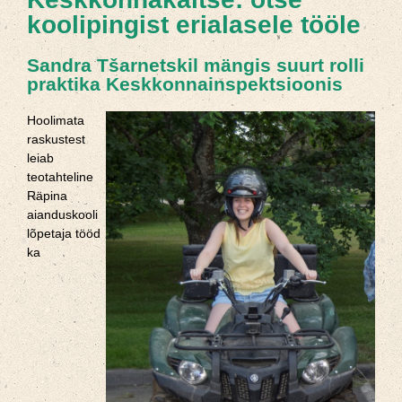
koolipingist erialasele tööle
Sandra Tšarnetskil mängis suurt rolli
praktika Keskkonnainspektsioonis
Hoolimata
raskustest
leiab
teotahteline
Räpina
aianduskooli
lõpetaja tööd
ka