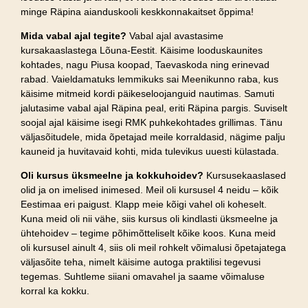
minge Räpina aianduskooli keskkonnakaitset õppima!
Mida vabal ajal tegite?
Vabal ajal avastasime
kursakaaslastega Lõuna-Eestit. Käisime looduskaunites
kohtades, nagu Piusa koopad, Taevaskoda ning erinevad
rabad. Vaieldamatuks lemmikuks sai Meenikunno raba, kus
käisime mitmeid kordi päikeseloojanguid nautimas. Samuti
jalutasime vabal ajal Räpina peal, eriti Räpina pargis. Suviselt
soojal ajal käisime isegi RMK puhkekohtades grillimas. Tänu
väljasõitudele, mida õpetajad meile korraldasid, nägime palju
kauneid ja huvitavaid kohti, mida tulevikus uuesti külastada.
Oli kursus üksmeelne ja kokkuhoidev?
Kursusekaaslased
olid ja on imelised inimesed. Meil oli kursusel 4 neidu – kõik
Eestimaa eri paigust. Klapp meie kõigi vahel oli koheselt.
Kuna meid oli nii vähe, siis kursus oli kindlasti üksmeelne ja
ühtehoidev – tegime põhimõtteliselt kõike koos. Kuna meid
oli kursusel ainult 4, siis oli meil rohkelt võimalusi õpetajatega
väljasõite teha, nimelt käisime autoga praktilisi tegevusi
tegemas. Suhtleme siiani omavahel ja saame võimaluse
korral ka kokku.