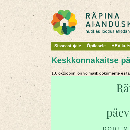
Sisseastujale
Õpilasele
HEV kut
Keskkonnakaitse päe
10. oktoobrini on võimalik dokumente esi