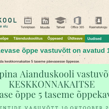
seõpe
Täienduskoolitus
Õppeaed
Üldteave
Uudised
vase õppe vastuvõtt on avatud 1
tada keskkonnakaitse 5 taseme päevasesse õppesse.