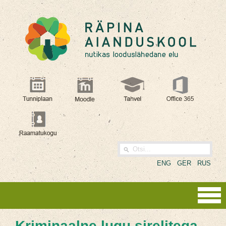
ENG
GER
RUS
Kriminaalne lugu sirelitega