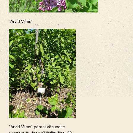
´Arvid Vilms´
´Arvid Vilms´ pärast võsundite