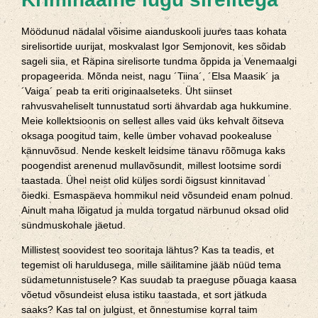
Möödunud nädalal võisime aianduskooli juures taas kohata
sirelisortide uurijat, moskvalast Igor Semjonovit, kes sõidab
sageli siia, et Räpina sirelisorte tundma õppida ja Venemaalgi
propageerida. Mõnda neist, nagu ´Tiina´, ´Elsa Maasik´ ja
´Vaiga´ peab ta eriti originaalseteks. Üht siinset
rahvusvaheliselt tunnustatud sorti ähvardab aga hukkumine.
Meie kollektsioonis on sellest alles vaid üks kehvalt õitseva
oksaga poogitud taim, kelle ümber vohavad pookealuse
kännuvõsud. Nende keskelt leidsime tänavu rõõmuga kaks
poogendist arenenud mullavõsundit, millest lootsime sordi
taastada. Ühel neist olid küljes sordi õigsust kinnitavad
õiedki. Esmaspäeva hommikul neid võsundeid enam polnud.
Ainult maha lõigatud ja mulda torgatud närbunud oksad olid
sündmuskohale jäetud.
Millistest soovidest teo sooritaja lähtus? Kas ta teadis, et
tegemist oli haruldusega, mille säilitamine jääb nüüd tema
südametunnistusele? Kas suudab ta praeguse põuaga kaasa
võetud võsundeist elusa istiku taastada, et sort jätkuda
saaks? Kas tal on julgust, et õnnestumise korral taim