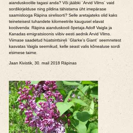
aianduskoolile tagasi anda? Või jääbki ´Arvid Vilms´ vaid
sordikirjelduse ning pildina tähistama üht imepärase
saamislooga Räpina sirelisorti? Selle aretajateks olid kaks
teineteisest tuhandete kilomeetrite kaugusel elavat
koolivenda: Räpina aianduskooli õpetaja Adolf Vaigla ja
Kanadas emigratsioonis viibiv eesti aednik Arvid Vilms.
Viimase saadetud hüatsintsireli ´Glarke’s Giant´ seemnetest
kasvatas Vaigla seemikud, kelle seast valis kõnealuse sordi
esimese taime.
Jaan Kivistik, 30. mail 2018 Räpinas