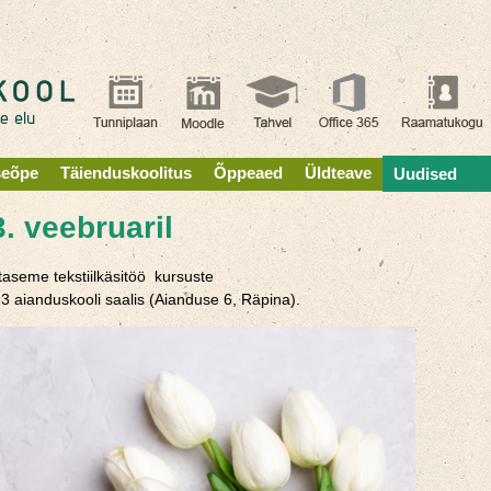
seõpe
Täienduskoolitus
Õppeaed
Üldteave
Uudised
. veebruaril
taseme tekstiilkäsitöö kursuste
13 aianduskooli saalis (Aianduse 6, Räpina).