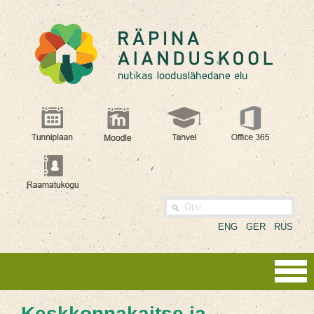
ENG
GER
RUS
Keskkonnakaitse ja