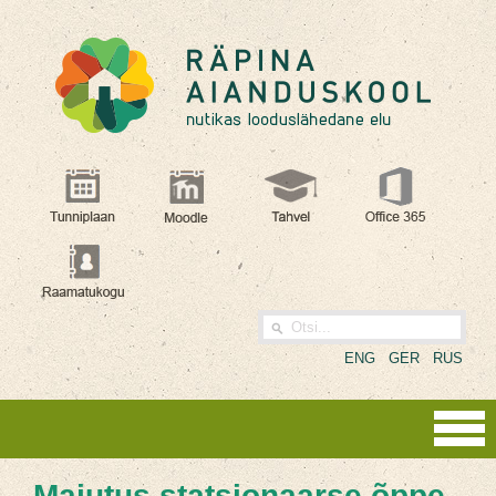
ENG
GER
RUS
Majutus statsionaarse õppe