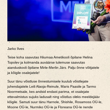
Jarko Ilves
Teise koha saavutas Hiiumaa Ametikooli õpilane Helina
Topolev ja kolmanda auväärse tulemuse saavutas
aianduskooli õpilane Mirle-Merlin Järs. Palju õnne võitjatele
ja kõigile osalejatele!
Suur tänu võistluse õnnestumisele kuulub võistlejate
juhendajatele Leili Alaoja-Reinule, Maris Paasile ja Tarmo
Noormetsale, kes andsid endast parima, et osalejate
ettevalmistus sujuks ladusalt ning võistlus oleks meeldejääv
kõigile. Samuti suur tänu Harnole, Shishile, Rosamoss OÜ-le,
Moone OÜ-le, Nurmiko OÜ-le ja Floreana OÜ-le nende