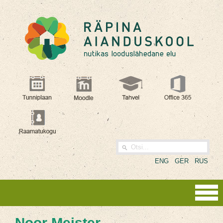
ENG
GER
RUS
Noor Meister