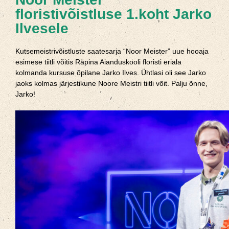
floristivõistluse 1.koht Jarko
Ilvesele
Kutsemeistrivõistluste saatesarja “Noor Meister” uue hooaja
esimese tiitli võitis Räpina Aianduskooli floristi eriala
kolmanda kursuse õpilane Jarko Ilves. Ühtlasi oli see Jarko
jaoks kolmas järjestikune Noore Meistri tiitli võit. Palju õnne,
Jarko!