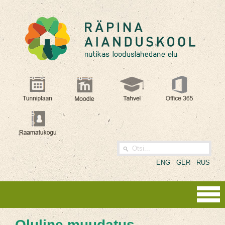
ENG
GER
RUS
Oluline muudatus