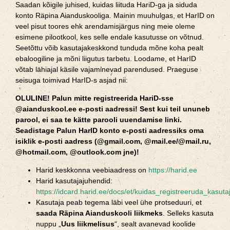
Saadan kõigile juhised, kuidas liituda HariD-ga ja siduda
konto Räpina Aianduskooliga. Mainin muuhulgas, et HarID on
veel pisut toores ehk arendamisjärgus ning meie oleme
esimene pilootkool, kes selle endale kasutusse on võtnud.
Seetõttu võib kasutajakeskkond tunduda mõne koha pealt
ebaloogiline ja mõni liigutus tarbetu. Loodame, et HarID
võtab lähiajal käsile vajaminevad parendused. Praeguse
seisuga toimivad HarID-s asjad nii:
OLULINE! Palun mitte registreerida HariD-sse
@aianduskool.ee e-posti aadressi! Sest kui teil ununeb
parool, ei saa te kätte parooli uuendamise linki.
Seadistage Palun HarID konto e-posti aadressiks oma
isiklik e-posti aadress (@gmail.com, @mail.ee/@mail.ru,
@hotmail.com, @outlook.com jne)!
Harid keskkonna veebiaadress on
https://harid.ee
Harid kasutajajuhendid:
https://idcard.harid.ee/docs/et/kuidas_registreeruda_kasuta
Kasutaja peab tegema läbi veel ühe protseduuri, et
saada Räpina Aianduskooli liikmeks
. Selleks kasuta
nuppu „
Uus liikmelisus
“, sealt avanevad koolide