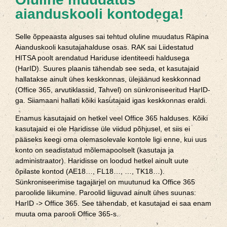
aianduskooli kontodega!
Selle õppeaasta alguses sai tehtud oluline muudatus Räpina
Aianduskooli kasutajahalduse osas. RAK sai Liidestatud
HITSA poolt arendatud Hariduse identiteedi haldusega
(HarID). Suures plaanis tähendab see seda, et kasutajaid
hallatakse ainult ühes keskkonnas, ülejäänud keskkonnad
(Office 365, arvutiklassid, Tahvel) on sünkroniseeritud HarID-
ga. Siiamaani hallati kõiki kasutajaid igas keskkonnas eraldi.
Enamus kasutajaid on hetkel veel Office 365 halduses. Kõiki
kasutajaid ei ole Haridisse üle viidud põhjusel, et siis ei
pääseks keegi oma olemasolevale kontole ligi enne, kui uus
konto on seadistatud mõlemapoolselt (kasutaja ja
administraator). Haridisse on loodud hetkel ainult uute
õpilaste kontod (AE18…, FL18…, …, TK18…).
Sünkroniseerimise tagajärjel on muutunud ka Office 365
paroolide liikumine. Paroolid liiguvad ainult ühes suunas:
HarID -> Office 365. See tähendab, et kasutajad ei saa enam
muuta oma parooli Office 365-s.