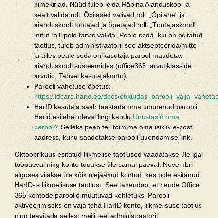
nimekirjad. Nüüd tuleb leida Räpina Aianduskool ja
sealt valida roll. Õpilased valivad rolli „Õpilane“ ja
aianduskooli töötajad ja õpetajad rolli „Töötajaskond“,
mitut rolli pole tarvis valida. Peale seda, kui on esitatud
taotlus, tuleb administraatoril see aktsepteerida/mitte
ja alles peale seda on kasutaja parool muudetav
aianduskooli süsteemides (office365, arvutiklasside
arvutid, Tahvel kasutajakonto).
Parooli vahetuse õpetus:
https://idcard.harid.ee/docs/et/kuidas_parooli_valja_vaheta
HarID kasutaja saab taastada oma ununenud parooli
Harid esilehel oleval lingi kaudu
Unustasid oma
parooli?
Selleks peab teil toimima oma isiklik e-posti
aadress, kuhu saadetakse parooli uuendamise link.
Oktoobrikuus esitatud liikmelise taotlused vaadatakse üle igal
tööpäeval ning konto tuuakse üle samal päeval. Novembri
alguses viiakse üle kõik ülejäänud kontod, kes pole esitanud
HarID-is liikmelisuse taotlust. See tähendab, et nende Office
365 kontode paroolid muutuvad kehtetuks. Parooli
aktiveerimiseks on vaja teha HarID konto, liikmelisuse taotlus
ning teavitada sellest meili teel administraatorit