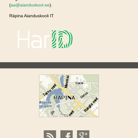
(
aa@aianduskool.ee
).
Räpina Aianduskooli IT