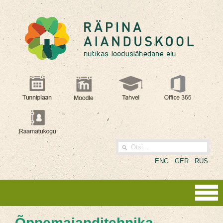
ENG
GER
RUS
Õppemajanditehnika