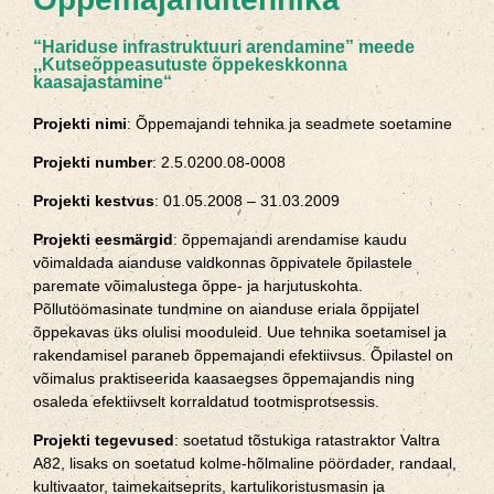
“Hariduse infrastruktuuri arendamine” meede
,,Kutseõppeasutuste õppekeskkonna
kaasajastamine“
Projekti nimi
: Õppemajandi tehnika ja seadmete soetamine
Projekti number
: 2.5.0200.08-0008
Projekti kestvus
: 01.05.2008 – 31.03.2009
Projekti eesmärgid
: õppemajandi arendamise kaudu
võimaldada aianduse valdkonnas õppivatele õpilastele
paremate võimalustega õppe- ja harjutuskohta.
Põllutöömasinate tundmine on aianduse eriala õppijatel
õppekavas üks olulisi mooduleid. Uue tehnika soetamisel ja
rakendamisel paraneb õppemajandi efektiivsus. Õpilastel on
võimalus praktiseerida kaasaegses õppemajandis ning
osaleda efektiivselt korraldatud tootmisprotsessis.
Projekti tegevused
: soetatud tõstukiga ratastraktor Valtra
A82, lisaks on soetatud kolme-hõlmaline pöördader, randaal,
kultivaator, taimekaitseprits, kartulikoristusmasin ja