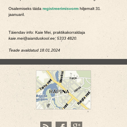
Osalemiseks täida
registreerimisvorm
hiljemalt 31.
jaanuaril.
Täiendav info: Kaie Mei, praktikakorraldaja
kaie.mei@aianduskool.ee; 5333 4820.
Teade avaldatud 18.01.2024