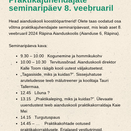
seminaripäev 8. veebruaril
Head aianduskooli koostööpartnerid! Olete taas oodatud osa
võtma praktikajuhendajate seminaripäevast, mis leiab aset 8.
veebruaril 2024 Räpina Aianduskoolis (Aianduse 6, Räpina).
Seminaripäeva kava:
9.30 – 10.00 Kogunemine ja hommikukohv
10.00 – 10.30 Tervitussõnad. Aianduskooli direktor
Kalle Toom räägib kooli uutest väljakutsetest.
„Tagasiside, miks ja kuidas?“. Sissejuhatuse
aruteludesse teeb mälutreener ja koolitaja Tauri
Tallermaa.
12.45 Lõuna ?
13.15 „Praktikaleping, miks ja kuidas?“. Ülevaate
uuendustest teeb aianduskooli praktikakorraldaja Kaie
Mei
14.15 Turgutuspaus
14.45 – … Praktikakohtade ootused
praktikakorraldusele. Erialased vestlusringid.