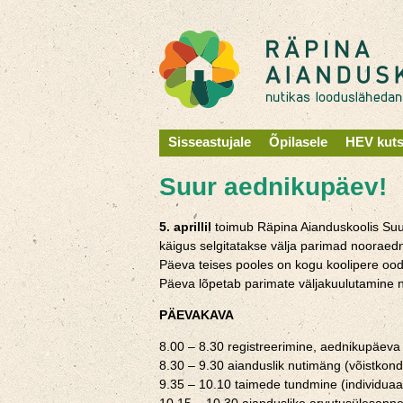
Sisseastujale
Õpilasele
HEV kut
Suur aednikupäev!
5. aprillil
toimub Räpina Aianduskoolis Suur 
käigus selgitatakse välja parimad nooraedn
Päeva teises pooles on kogu koolipere ooda
Päeva lõpetab parimate väljakuulutamine 
PÄEVAKAVA
8.00 – 8.30 registreerimine, aednikupäe
8.30 – 9.30 aianduslik nutimäng (võistkond
9.35 – 10.10 taimede tundmine (individuaal