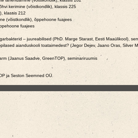
e lahendamine (võistkondlik), klassis 202
õhvi kerimine (võistkondlik), klassis 225
), klassis 212
ne (võistkondlik), õppehoone fuajees
õppehoone fuajees
arbakterid – juureabilised (PhD. Marge Starast, Eesti Maaülikool), se
pilased aianduskooli toataimedest? (Jegor Dejev, Jaano Oras, Silver 
farm (Jaanus Saadve, GreenTOP), seminariruumis
TOP ja Seston Seemned OÜ.