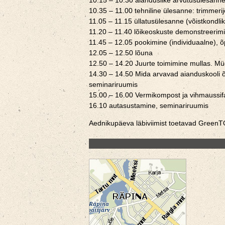
10.15 – 10.30 aianduslike arvutusülesannet
10.35 – 11.00 tehniline ülesanne: trimmerij
11.05 – 11.15 üllatusülesanne (võistkondlik
11.20 – 11.40 lõikeoskuste demonstreerimi
11.45 – 12.05 pookimine (individuaalne), 
12.05 – 12.50 lõuna
12.50 – 14.20 Juurte toimimine mullas. Müg
14.30 – 14.50 Mida arvavad aianduskooli õ
seminariruumis
15.00 – 16.00 Vermikompost ja vihmaussi
16.10 autasustamine, seminariruumis
Aednikupäeva läbiviimist toetavad Green