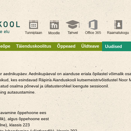
seõpe
Täienduskoolitus
Õppeaed
Üldteave
Uudised
aednikupäev. Aednikupäeval on aianduse eriala õpilastel võimalik osale
ikud, kes esindavad Räpina Aianduskooli kutsemeistrivõistlustel Noor 
tud osalma põneval ja üllatusterohkel loengute sessioonil.
ning autasustamine.
va avamine õppehoone ees
lik), algus õppehoone eest
ne), klassis 223