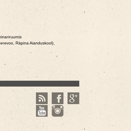
minariruumis
Merevoo, Räpina Aianduskool),