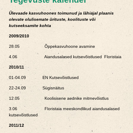
Ülevaade kasvuhoones toimunud ja lähiajal plaanis
olevate olulisemate ürituste, koolituste või
kutseeksamite kohta
2009/2010
28.05 Õppekasvuhoone avamine
4.06 Aiandusalased kutsevõistlused Floristaia
2010/11
01-04.09 EN Kutsevõistlused
22-24.09 Sügisnäitus
12.05 Koolisisene aednike mitmevõistlus
3.06 Floristaia meeskondlikud aiandusalased
kutsevõistlused
2011/12