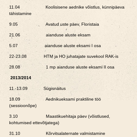
11.04 Koolisisene aednike võistlus, künnipäeva
tähistamine
9.05 Avatud uste päev, Floristaia
21.06 aianduse aluste eksam
5.07 aianduse aluste eksami I osa
22-23.08 HTM ja HO juhatajate suvekool RAK-is
28.08 1 mp aianduse aluste eksami II osa
2013/2014
11.-13.09 Sügisnäitus
18.09 Aednikueksami praktiline töö
(sessioonõpe)
3.10 Maastikuehitaja päev (võistlused,
kohtumised ettevõtjatega)
31.10 Kõrvitsalaternate valmistamine