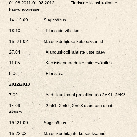
01.08.2011-01.08 2012 Floristide klassi kolimine
kasvuhoonesse
14.-16.09 Sügisnäitus
18.10. Floristide võistlus
15.-21.02 Maastikuehituse kutseeksamid
27.04 Aianduskooli lahtiste uste päev
11.05 Koolisisene aednike mitmevõistlus
8.06 Floristaia
2012/2013
7.09 Aednikueksami praktiline töö 2AK1, 2AK2
14.09 2mk1, 2mk2, 2mk3 aianduse aluste
eksam
19.-21.09 Sügisnäitus
15-22.02 Maastikuehitajate kutseeksamid