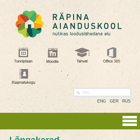
ENG
GER
RUS
Lõngakerad