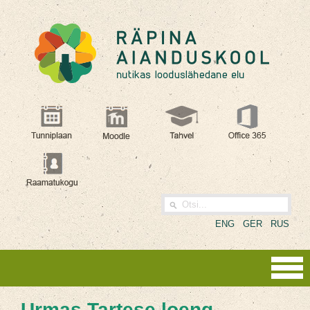
ENG
GER
RUS
Urmas Tartese loeng