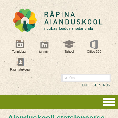
ENG
GER
RUS
Aianduskooli statsionaarse