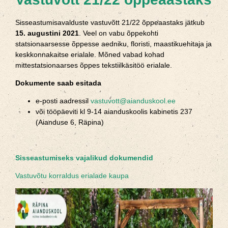
Sisseastumisavalduste vastuvõtt 21/22 õppeaastaks jätkub
15. augustini 2021
. Veel on vabu õppekohti
statsionaarsesse õppesse aedniku, floristi, maastikuehitaja ja
keskkonnakaitse erialale. Mõned vabad kohad
mittestatsionaarses õppes tekstiilkäsitöö erialale.
Dokumente saab esitada
e-posti aadressil
vastuvott@aianduskool.ee
või tööpäeviti kl 9-14 aianduskoolis kabinetis 237
(Aianduse 6, Räpina)
Sisseastumiseks vajalikud dokumendid
Vastuvõtu korraldus erialade kaupa