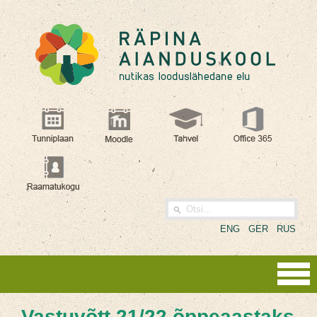
ENG
GER
RUS
Vastuvõtt 21/22 õppeaastaks