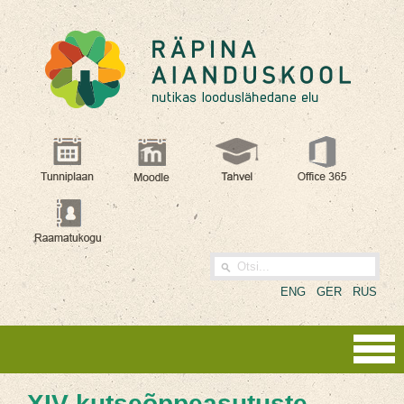
ENG
GER
RUS
XIV kutseõppeasutuste