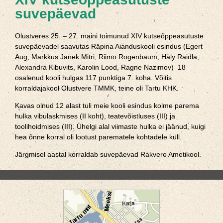
suvepäevad
Olustveres 25. – 27. maini toimunud XIV kutseõppeasutuste
suvepäevadel saavutas Räpina Aianduskooli esindus (Egert
Aug, Markkus Janek Mitri, Riimo Rogenbaum, Häly Raidla,
Alexandra Kibuvits, Karolin Lood, Ragne Nazimov) 18
osalenud kooli hulgas 117 punktiga 7. koha. Võitis
korraldajakool Olustvere TMMK, teine oli Tartu KHK.
Kavas olnud 12 alast tuli meie kooli esindus kolme parema
hulka vibulaskmises (II koht), teatevõistluses (III) ja
toolihoidmises (III). Ühelgi alal viimaste hulka ei jäänud, kuigi
hea õnne korral oli lootust parematele kohtadele küll.
Järgmisel aastal korraldab suvepäevad Rakvere Ametikool.