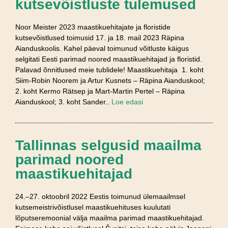
kutsevõistluste tulemused
Noor Meister 2023 maastikuehitajate ja floristide
kutsevõistlused toimusid 17. ja 18. mail 2023 Räpina
Aianduskoolis. Kahel päeval toimunud võitluste käigus
selgitati Eesti parimad noored maastikuehitajad ja floristid.
Palavad õnnitlused meie tublidele! Maastikuehitaja 1. koht
Siim-Robin Noorem ja Artur Kusnets – Räpina Aianduskool;
2. koht Kermo Rätsep ja Mart-Martin Pertel – Räpina
Aianduskool; 3. koht Sander..
Loe edasi
Tallinnas selgusid maailma
parimad noored
maastikuehitajad
24.–27. oktoobril 2022 Eestis toimunud ülemaailmsel
kutsemeistrivõistlusel maastikuehituses kuulutati
lõputseremoonial välja maailma parimad maastikuehitajad.