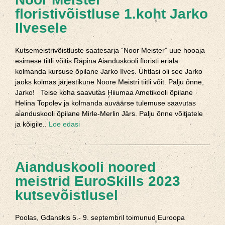
floristivõistluse 1.koht Jarko
Ilvesele
Kutsemeistrivõistluste saatesarja “Noor Meister” uue hooaja
esimese tiitli võitis Räpina Aianduskooli floristi eriala
kolmanda kursuse õpilane Jarko Ilves. Ühtlasi oli see Jarko
jaoks kolmas järjestikune Noore Meistri tiitli võit. Palju õnne,
Jarko! Teise koha saavutas Hiiumaa Ametikooli õpilane
Helina Topolev ja kolmanda auväärse tulemuse saavutas
aianduskooli õpilane Mirle-Merlin Järs. Palju õnne võitjatele
ja kõigile..
Loe edasi
Aianduskooli noored
meistrid EuroSkills 2023
kutsevõistlusel
Poolas, Gdanskis 5.- 9. septembril toimunud Euroopa