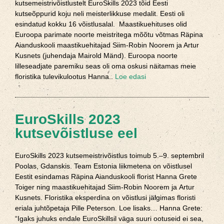
kutsemeistrivõistlustelt EuroSkills 2023 tõid Eesti
kutseõppurid koju neli meisterlikkuse medalit. Eesti oli
esindatud kokku 16 võistlusalal. Maastikuehituses olid
Euroopa parimate noorte meistritega mõõtu võtmas Räpina
Aianduskooli maastikuehitajad Siim-Robin Noorem ja Artur
Kusnets (juhendaja Mairold Mänd). Euroopa noorte
lilleseadjate paremiku seas oli oma oskusi näitamas meie
floristika tulevikulootus Hanna..
Loe edasi
EuroSkills 2023
kutsevõistluse eel
EuroSkills 2023 kutsemeistrivõistlus toimub 5.–9. septembril
Poolas, Gdanskis. Team Estonia liikmetena on võistlusel
Eestit esindamas Räpina Aianduskooli florist Hanna Grete
Toiger ning maastikuehitajad Siim-Robin Noorem ja Artur
Kusnets. Floristika eksperdina on võistlusi jälgimas floristi
eriala juhtõpetaja Pille Peterson. Loe lisaks… Hanna Grete:
“Igaks juhuks endale EuroSkillsil väga suuri ootuseid ei sea,