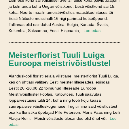
Esimese koha sai võistlusel Šveitsi, teise koha pälvis Jaapani
ja kolmanda koha Ungari võistkond. Eesti võistkond sai 15.
koha. Noorte maailmameistrivõistlus maastikuehituses tõi
Eesti Näituste messihalli 16 riigi parimad kutseõppurid.
Tallinnas olid esindatud Austria, Belgia, Kanada, Šveits,
Kolumbia, Saksamaa, Eesti, Hispaania,..
Loe edasi
Meisterflorist Tuuli Luiga
Euroopa meistrivõistlustel
Aianduskooli floristi eriala vilistlane, meisterflorist Tuuli Luiga,
kes on ühtlasi valitsev Eesti meister lilleseades, esindas
Eestit 26.-28.08.22 toimunud lilleseade Euroopa
Meistrivõistlustel Poolas, Katowices. Tuuli saavutas
lõpparvestuses tubli 14. koha ning toob koju kaasa
suurepärase võistluskogemuse. Tugitiimina said võistlustest
osa ka floristika õpetajad Pille Peterson, Maris Paas ning Leili
Alaoja-Rein. Meistrivõistluste ülesanded olid ühel või..
Loe
edasi