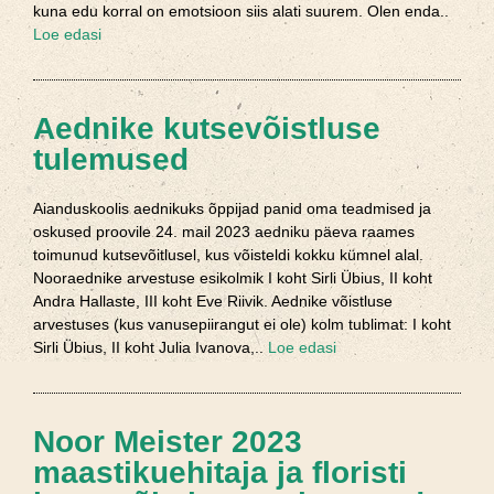
kuna edu korral on emotsioon siis alati suurem. Olen enda..
Loe edasi
Aednike kutsevõistluse
tulemused
Aianduskoolis aednikuks õppijad panid oma teadmised ja
oskused proovile 24. mail 2023 aedniku päeva raames
toimunud kutsevõitlusel, kus võisteldi kokku kümnel alal.
Nooraednike arvestuse esikolmik I koht Sirli Übius, II koht
Andra Hallaste, III koht Eve Riivik. Aednike võistluse
arvestuses (kus vanusepiirangut ei ole) kolm tublimat: I koht
Sirli Übius, II koht Julia Ivanova,..
Loe edasi
Noor Meister 2023
maastikuehitaja ja floristi