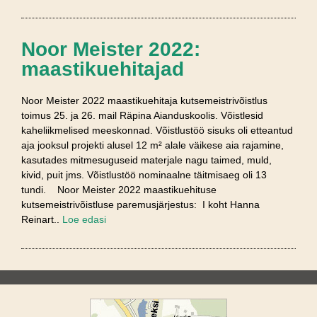
Noor Meister 2022:
maastikuehitajad
Noor Meister 2022 maastikuehitaja kutsemeistrivõistlus
toimus 25. ja 26. mail Räpina Aianduskoolis. Võistlesid
kaheliikmelised meeskonnad. Võistlustöö sisuks oli etteantud
aja jooksul projekti alusel 12 m² alale väikese aia rajamine,
kasutades mitmesuguseid materjale nagu taimed, muld,
kivid, puit jms. Võistlustöö nominaalne täitmisaeg oli 13
tundi. Noor Meister 2022 maastikuehituse
kutsemeistrivõistluse paremusjärjestus: I koht Hanna
Reinart..
Loe edasi