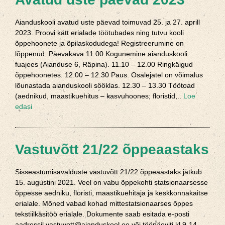
Aianduskooli avatud uste päevad toimuvad 25. ja 27. aprill
2023. Proovi kätt erialade töötubades ning tutvu kooli
õppehoonete ja õpilaskodudega! Registreerumine on
lõppenud. Päevakava 11.00 Kogunemine aianduskooli
fuajees (Aianduse 6, Räpina). 11.10 – 12.00 Ringkäigud
õppehoonetes. 12.00 – 12.30 Paus. Osalejatel on võimalus
lõunastada aianduskooli sööklas. 12.30 – 13.30 Töötoad
(aednikud, maastikuehitus – kasvuhoones; floristid,..
Loe
edasi
Vastuvõtt 21/22 õppeaastaks
Sisseastumisavalduste vastuvõtt 21/22 õppeaastaks jätkub
15. augustini 2021. Veel on vabu õppekohti statsionaarsesse
õppesse aedniku, floristi, maastikuehitaja ja keskkonnakaitse
erialale. Mõned vabad kohad mittestatsionaarses õppes
tekstiilkäsitöö erialale. Dokumente saab esitada e-posti
aadressil vastuvott@aianduskool.ee või tööpäeviti kl 9-14