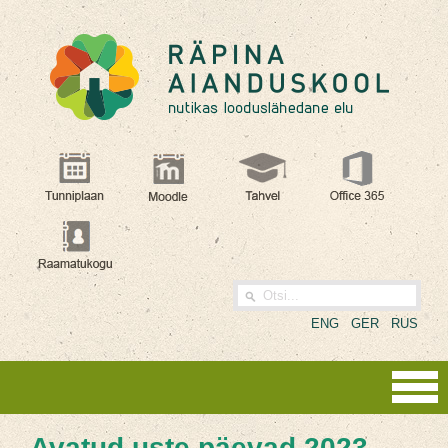
ENG
GER
RUS
Avatud uste päevad 2023